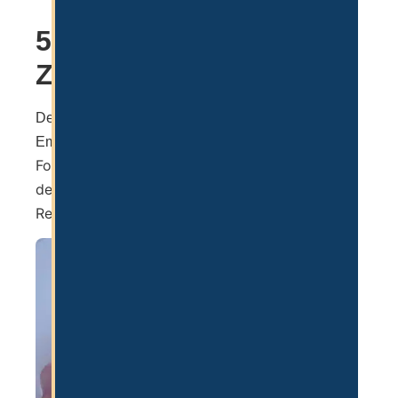
5. Antrag und
Zustellung Emirates ID
Der letzte Schritt ist der schriftliche Antrag auf die
Sobald dieses
Emirates ID via (Online) Formular.
Formular abgeschickt ist, geht die Emirates ID in
den Druck und die Abwicklung dauert in der
Regel nur wenige Werktage.