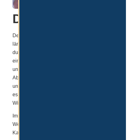
Dauer
Der gesamte Prozess dauert vor Ort meist nicht
länger als 3-4 Werktage, wenn er ideal geplant und
durchgeführt wird. Wer unter Zeitdruck steht bzw.
einen reibungslosen Ablauf möchte, sollte
unbedingt einen Dienstleister einmalig zur
Abwicklung beauftragen. In besonders
unglücklichen Fällen wurde schon berichtet, dass
es mehrere Wochen dauerte, da es manche ohne
Wissen und Erfahrung selbst versuchen.
Im Zweifelsfall kann man nach diesen 3-4
Werktagen auch ausreisen und den Empfang der
Karte nach Druck auch an eine andere Person