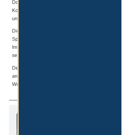
Dokumente zu zeichnen, Verträge abzuschließen,
Konten zu eröffnen, Immobilien zu kaufen / mieten
und vieles mehr.
Die Grundvoraussetzung ist jedoch ein VISA
Sponsor. Das kann entweder eine Firma, eine
Immobilie oder ein Familienmitglied (Ehemann)
sein.
Der Ablauf sollte jedoch gut geplant sein, da es
ansonsten statt weniger Werktage sogar mehrere
Wochen dauern kann.
Clemens K.
Hat 2018 seine erste