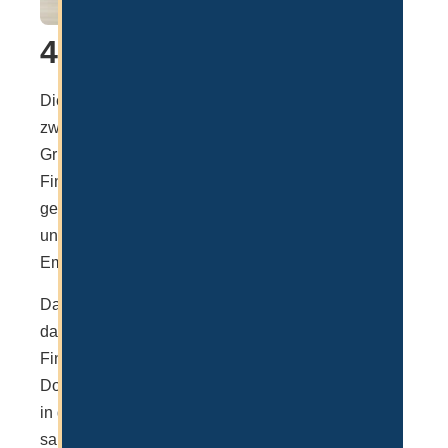
4. Biometrics
Die Biometrie auch Biometrics genannt ist der
zweite wichtige Teil vor Ort in Dubai und ist im
Grunde nichts anderes als die Abnahme der
Fingerabdrücke, die auf der Emirates ID
gespeichert werden. Zudem wird ein Foto erstellt
und diese Daten werden anschließend auf der
Emirates ID gespeichert.
Das ist auch der Grund, weshalb die Emirates ID
das Schlüsseldokument ist, da man es mittels
Fingerscan zur Verifizierung und Zeichnung von
Dokumenten verwenden kann. Dieser Schritt dauert
in der Regel bei optimaler Planung nicht länger 1h
samt Wartezeit.