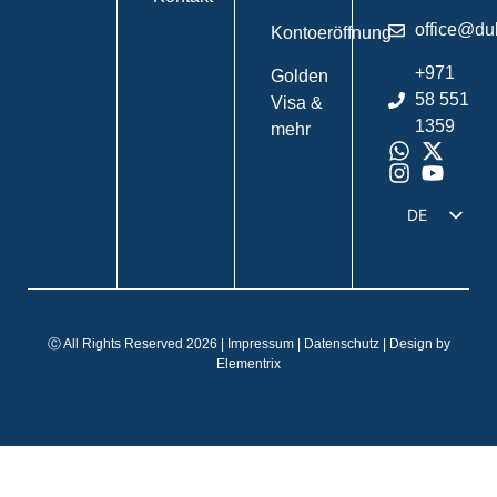
office@du
Kontoeröffnung
+971
Golden
58 551
Visa &
1359
mehr
DE
EN
IT
FR
Ⓒ All Rights Reserved 2026 |
Impressum
|
Datenschutz
| Design by
ES
Elementrix