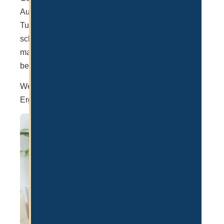
Auffälligkeiten getestet, die ein Hinweis auf
Tuberkulose sein können. Tuberkulose ist in Europa
schon lange kein ernstes Thema mehr und sofern
man keine Geschlechtskrankheiten wie HIV hat,
besteht auch kein Grund zur Sorge.
Wenn man den VIP Service vor Ort bucht, ist das
Ergebnis (hoffentlich “FIT”) in 3 Stunden erhältlich.