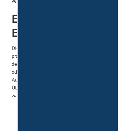
veranlassen.
Erneuerung der
Emirates ID
Die Emirates ID kann nach bzw. kurz vor Ablauf
problemos erneuert, sofern das Visum aktiv ist. In
der Regel hängt das vom Job, der eigenen Firma
oder dem Investment ab, über das man das
Aufenthaltsvisum erhalten hat. Nachfolgend ein
Überblick wie lange eine Emirates ID gültig ist bzw.
wann diese erneuert werden muss.
Golden Visa: 10 Jahre
Job / Firma: 2 Jahre
Investor Visa: 2 Jahre