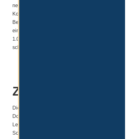
nehmen, ist nicht unbedingt zu empfehlen, da die
Kommunikation und Terminkoordination mit den
Behörden oftmals kompliziert sein kann. Wenn man
eine Agentur beauftragt, zahlt man in der Regel
1.000 – 1.500€ und der Ablauf ist wesentlich
schneller und stressfreier.
Medical Check: 750 AED
Emirates ID (Application): 385 AED
Biometrie: 1000 AED
Zusammenfassung
Die Emirates ID ist mitunter das wichtigste
Dokument, wenn es um die Auswanderung und das
Leben in Dubai geht. Es ist Personalausweis und
Schlüsseldokument zugleich und erlaubt,