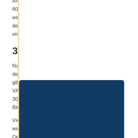
Anschließend wird ein eVisa ausgestellt. Dieses ist
60 Tage gültig und sollte bei Einreise mitgeführt
werden. Man sollte dies auch bei der Einreise über
den DXB Flughafen bei der Passkontrolle noch
einmal mitführen und vorzeigen.
3. Medical Test
Nach der Einreise via eVisa kann man umgehend
den Termin für den Medical Test vereinbaren. Dafür
gibt es zahlreiche Einrichtungen in Dubai bzw. der
VAE. In der Regel dauert der Test nicht länger als
30min (Wartezeit inkludiert) und umfasst
Blutabnahme und Lungenröntgen.
Viele haben Angst vor diesem Arzttermin, jedoch
wird hier lediglich das Blut auf
Geschlechtskrankheiten und die Lunge auf