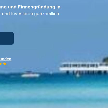
ng und Firmengründung in
 und Investoren ganzheitlich
Kunden