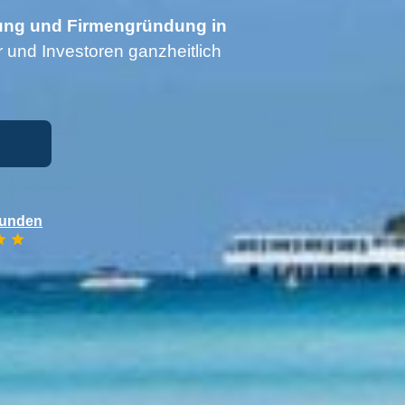
ng und Firmengründung in
 und Investoren ganzheitlich
Kunden