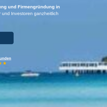
ng und Firmengründung in
 und Investoren ganzheitlich
Kunden